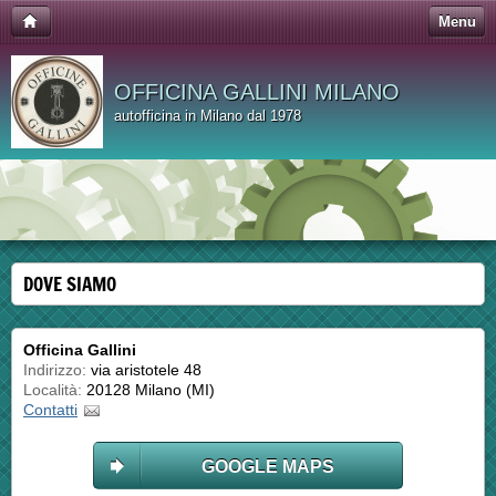
Menu
OFFICINA GALLINI MILANO
autofficina in Milano dal 1978
DOVE SIAMO
Officina Gallini
Indirizzo:
via aristotele 48
Località:
20128 Milano (MI)
Contatti
GOOGLE MAPS